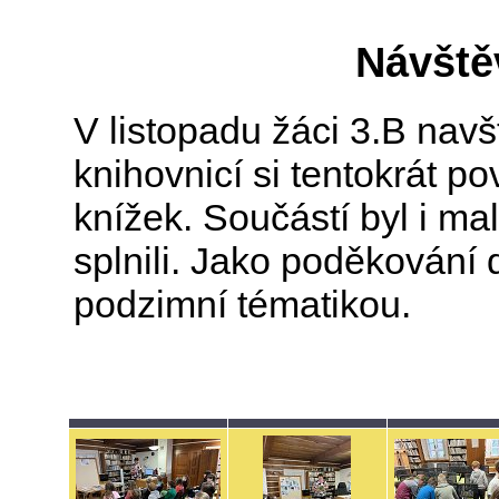
Návště
V listopadu žáci 3.B navšt
knihovnicí si tentokrát po
knížek. Součástí byl i ma
splnili. Jako poděkování 
podzimní tématikou.