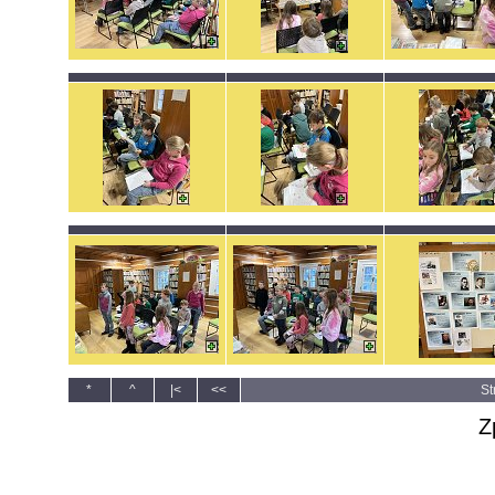
*
^
|<
<<
St
Z